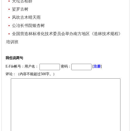
天坛古柏群
娑罗古树
风吹古木晴天雨
公冶长书院银杏树
全国营造林标准化技术委员会举办南方地区《造林技术规程》
培训班
我也说两句
E-File帐号：用户名：
密码：
[
注册
]
评论：（内容不能超过500字。）