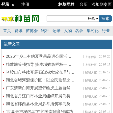
登录
注册
林草网群
台历
添加到桌面
首页
资讯
苗博会
物种
记录
人物
名录
集约化
行业
最新文章
2026年乡土有约夏季果品进公园活动筹备会顺利召开
|
| 26-07-20
上海种苗
精准施策强指导 提质增效筑样板——扎实推进奉贤区森林可持续经营试点建设
|
| 26-07-17
上海种苗
马鞍山市持续开展石臼湖水域清理与生态修复
|
| 26-07-17
鄱湖人家
湖北省堵河源保护区：以全民监督之力 守牢绿水青山之底
|
| 26-07-17
鄱湖人家
广东清新白湾开展望舒睑虎主题自然教育活动
|
| 26-07-16
鄱湖人家
湖北省丹江口市林业局组织开展鸟类等野生动物专项执法检查
|
| 26-07-16
鄱湖人家
湖北省郧西县林业局多举措筑牢鸟类安全屏障
|
| 26-07-16
鄱湖人家
“世界最神秘的鸟”在韶关南雄育雏成功
|
| 26-07-14
鄱湖人家