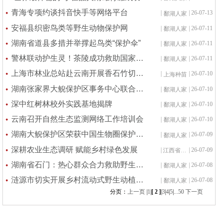
青海专项约谈抖音快手等网络平台
|
| 26-07-13
鄱湖人家
安福县织密鸟类等野生动物保护网
|
| 26-07-11
鄱湖人家
湖南省道县多措并举撑起鸟类“保护伞”
|
| 26-07-11
鄱湖人家
警林联动护生灵！茶陵成功救助国家二级保护动物斑头鸺鹠
|
| 26-07-11
鄱湖人家
上海市林业总站赴云南开展香石竹切花行业质量监测
|
| 26-07-10
上海种苗
湖南张家界大鲵保护区事务中心联合科研团队发现鱼类新种
|
| 26-07-10
鄱湖人家
深中红树林校外实践基地揭牌
|
| 26-07-10
鄱湖人家
云南召开自然生态监测网络工作培训会
|
| 26-07-10
鄱湖人家
湖南大鲵保护区荣获中国生物圈保护区网络“青年科学奖”
|
| 26-07-09
鄱湖人家
深耕农业生态调研 赋能乡村绿色发展
|
| 26-07-09
江西省生态学会
湖南省石门：热心群众合力救助野生动物乌鸫、小灵猫
|
| 26-07-08
鄱湖人家
涟源市切实开展乡村流动式野生动植物保护宣传活动
|
| 26-07-08
鄱湖人家
分页：
上一页
|
1
|
[ 2 ]
|
3
|
4
|
5
|
...50
下一页