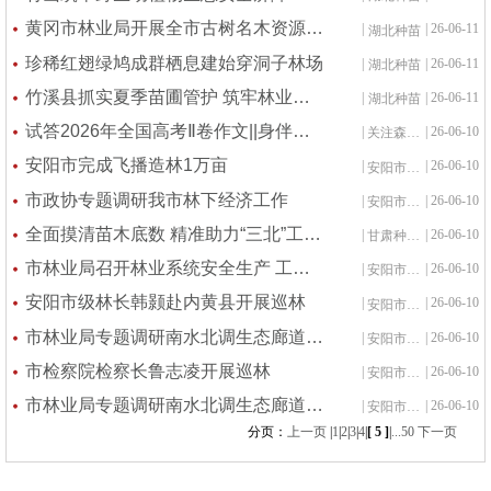
黄冈市林业局开展全市古树名木资源普查技术培训
|
| 26-06-11
湖北种苗
珍稀红翅绿鸠成群栖息建始穿洞子林场
|
| 26-06-11
湖北种苗
竹溪县抓实夏季苗圃管护 筑牢林业项目苗木供应保障
|
| 26-06-11
湖北种苗
试答2026年全国高考Ⅱ卷作文||身伴苍峦四十春，本心如炬夕照明
|
| 26-06-10
关注森林资讯
安阳市完成飞播造林1万亩
|
| 26-06-10
安阳市种苗站
市政协专题调研我市林下经济工作
|
| 26-06-10
安阳市种苗站
全面摸清苗木底数 精准助力“三北”工程苗木保障
|
| 26-06-10
甘肃种苗站
市林业局召开林业系统安全生产 工作视频会议
|
| 26-06-10
安阳市种苗站
安阳市级林长韩颢赴内黄县开展巡林
|
| 26-06-10
安阳市种苗站
市林业局专题调研南水北调生态廊道 与国土绿化项目建设
|
| 26-06-10
安阳市种苗站
市检察院检察长鲁志凌开展巡林
|
| 26-06-10
安阳市种苗站
市林业局专题调研南水北调生态廊道中幼林 抚育和生态廊道问题图斑整改工作
|
| 26-06-10
安阳市种苗站
分页：
上一页
|
1
|
2
|
3
|
4
|
[ 5 ]
|
...50
下一页