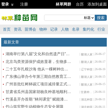
登录
注册
林草网群
台历
添加到桌面
首页
资讯
苗博会
物种
记录
人物
名录
集约化
行业
最新文章
湖南举行第八届“文化和自然遗产日”主题活动
|
| 26-06-17
鄱湖人家
北京鸟类资源保护成效显著，生物多样性保有量位居全国前列
|
| 26-06-17
鄱湖人家
二十五年扎根沙海 他从一棵树种出一片林
|
| 26-06-16
辽宁种苗
广东佛山举办今年第三期自然教育工作培训班
|
| 26-06-15
鄱湖人家
广州首批红树林碳汇项目减排量正式签发
|
| 26-06-15
鄱湖人家
甘肃省瓜州县国家胡杨良种基地顺利通过2025年度省级考核
|
| 26-06-11
甘肃种苗站
竹溪县开办首期 “林间课堂” 赋能漆树产业提质增效
|
| 26-06-11
湖北种苗
竹山筑牢野生动植物生态安全屏障
|
| 26-06-11
湖北种苗