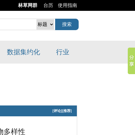
林草网群
台历
使用指南
数据
集约化
行业
[
评论
]
[
推荐
]
物多样性