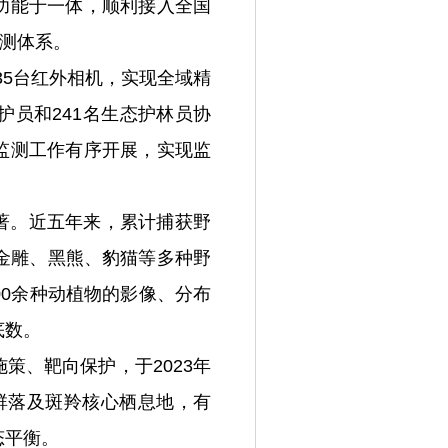
功能于一体，顺利接入全国
监测体系。
35台红外相机，实现全域精
护员和241名生态护林员协
监测工作有序开展，实现监
著。近五年来，累计捕获野
金雕、黑熊、豹猫等多种野
00余种动植物的影像、分布
底数。
策、靶向保护，于2023年
群落及斑羚核心栖息地，有
态平衡。