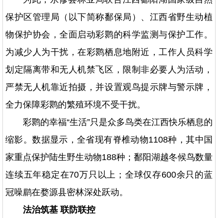
保护区管理局（以下简称鄱保局）、江西省野生动植
物保护协会，全面启动彩鹮的科学监测与保护工作。
为减少人为干扰，在彩鹮栖息地附近，工作人员科学
划定隔离带和无人机禁飞区，限制非必要人为活动，
严禁无人机靠近拍摄，并设置观鸟提示牌与警示牌，
全力保障彩鹮的繁殖环境不受干扰。
彩鹮的幸福“生活”只是众多鸟类在江西快乐栖息的
缩影。数据显示，全省现有脊椎动物1108种，其中国
家重点保护陆生野生动物188种；鄱阳湖越冬候鸟数量
连续五年稳定在70万只以上；全球仅存600余只的蓝
冠噪鹛在婺源县密林深处跃动。
法治筑基 联防联控