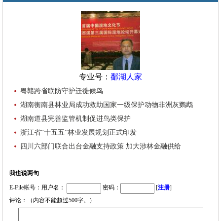
专业号：
鄱湖人家
粤赣跨省联防守护迁徙候鸟
湖南衡南县林业局成功救助国家一级保护动物非洲灰鹦鹉
湖南道县完善监管机制促进鸟类保护
浙江省“十五五”林业发展规划正式印发
四川六部门联合出台金融支持政策 加大涉林金融供给
我也说两句
E-File帐号：用户名：
密码：
[
注册
]
评论：（内容不能超过500字。）