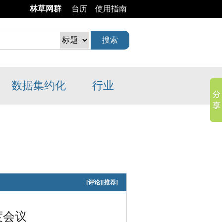
林草网群
台历
使用指南
数据
集约化
行业
[
评论
]
[
推荐
]
度会议