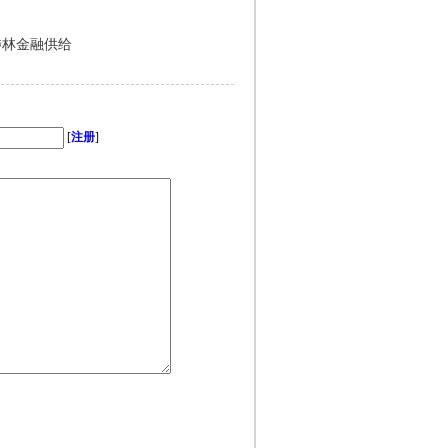
涉林金融供给
[
注册
]