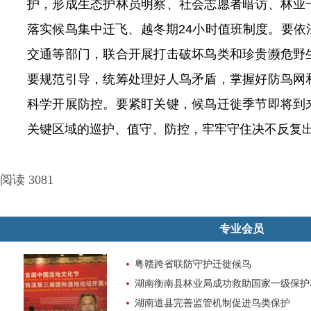
护，形成生态护林员明察、社会志愿者暗访、林业
落实候鸟集中迁飞、越冬期24小时值班制度。要依
交通等部门，联合开展打击破坏鸟类和珍贵濒危野
要规范引导，统筹处理好人鸟矛盾，掌握好防鸟网
科学开展防控。要紧盯关键，候鸟迁徙季节即将到
关键区域的巡护、值守、防控，牢牢守住决不反复
阅读 3081
专业会员
粤赣跨省联防守护迁徙候鸟
湖南衡南县林业局成功救助国家一级保护
湖南道县完善监管机制促进鸟类保护