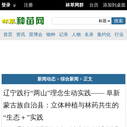
登录
注册
林草网群
台历
添加到桌面
首页
资讯
苗博会
物种
记录
人物
名录
集约化
行业
新闻动态
>
综合新闻
> 正文
辽宁践行“两山”理念生动实践—— 阜新
蒙古族自治县：立体种植与林药共生的
“生态＋”实践