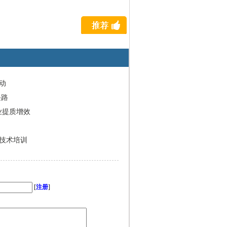
动
兴路
业提质增效
技术培训
[
注册
]