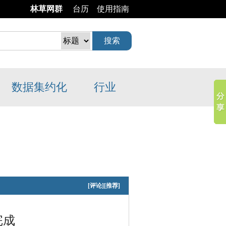
林草网群
台历
使用指南
数据
集约化
行业
[
评论
]
[
推荐
]
完成