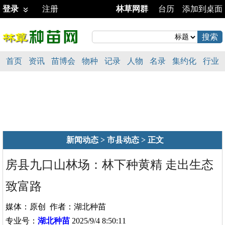
登录
注册
林草网群
台历
添加到桌面
首页
资讯
苗博会
物种
记录
人物
名录
集约化
行业
新闻动态
>
市县动态
> 正文
房县九口山林场：林下种黄精 走出生态
致富路
媒体：原创 作者：湖北种苗
专业号：
湖北种苗
2025/9/4 8:50:11