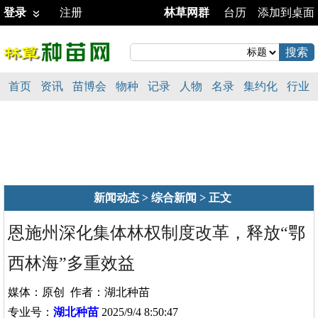
登录
注册
林草网群
台历
添加到桌面
首页
资讯
苗博会
物种
记录
人物
名录
集约化
行业
新闻动态
>
综合新闻
> 正文
恩施州深化集体林权制度改革，释放“鄂
西林海”多重效益
媒体：原创 作者：湖北种苗
专业号：
湖北种苗
2025/9/4 8:50:47