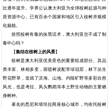
比逐年提升。学界公认澳大利亚为全球桉树起源与种
质资源中心。已有百余个国家和地区引入桉树并规模
化栽植。
按照桉树有毒的抹黑话术，澳大利亚岂不成了制
毒中心吗？
【
集结在桉树上的风景
】
桉树是澳大利亚优美景色的重要组成部分。其品
类丰富、林相多变，斑驳树皮配常绿冠层，林下丛生
野花野草，造就了滨海、山地、内陆旷野等多彩自然
风光，也是考拉、凤头鹦鹉等本土野生动物的主要栖
身树种。
著名的悉尼和堪培拉两座核心城市，均依托桉树