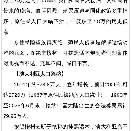
万至75万之间。1788年英国殖民者入侵后，受殖民者
带来的疫病、血腥屠戮、殖民压迫与同化政策多重摧
残，原住民人口大幅下滑，一度跌至7.8万的历史低
点。
原住民险些族群灭绝，殖民入侵者是酿成这场劫
难的元凶，而绝非桉树。可抹黑话术炮制者们却集体
对此视而不见、充耳不闻、缄口不言。
【
澳大利亚人口兴盛
】
1901年约378.8万人，逐年增长，预计2026年可
达2720万（1967年原住民被纳入人口统计）。1990年
至2025年6月末，接纳中国大陆出生的合法移民累计
79.95万人。
按照桉树会断子绝孙的抹黑话术，澳大利亚岂不