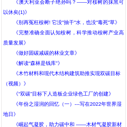
《澳大利亚会断子绝孙吗？——对桉树的抹黑可
以休矣(1)》
《别再冤枉桉树! 它没"抽干"水，也没"毒死"草》
《完整准确全面认知桉树，科学推动桉树产业高
质量发展》
《做好固碳减碳的林业文章》
《解读“森林是钱库”》
《木竹材料和现代木结构建筑助推实现双碳目标
（视频）》
《“双碳”目标下人造板企业绿色工厂的创建》
《年份之湿润的回忆（一）---写在2022年世界湿
地日》
《崛起气凝胶，助力碳中和 ——木材气凝胶新材