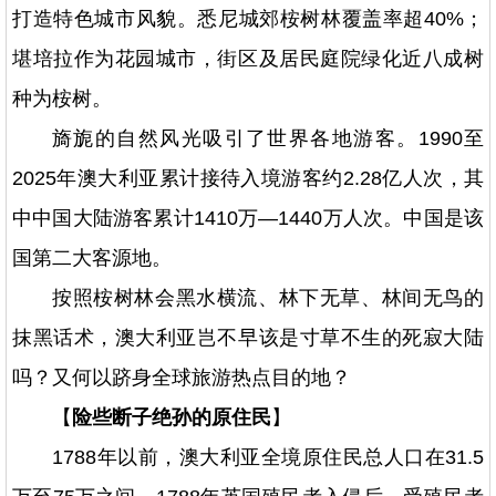
打造特色城市风貌。悉尼城郊桉树林覆盖率超40%；
堪培拉作为花园城市，街区及居民庭院绿化近八成树
种为桉树。
旖旎的自然风光吸引了世界各地游客。1990至
2025年澳大利亚累计接待入境游客约2.28亿人次，其
中中国大陆游客累计1410万—1440万人次。中国是该
国第二大客源地。
按照桉树林会黑水横流、林下无草、林间无鸟的
抹黑话术，澳大利亚岂不早该是寸草不生的死寂大陆
吗？又何以跻身全球旅游热点目的地？
【
险些断子绝孙的原住民
】
1788年以前，澳大利亚全境原住民总人口在31.5