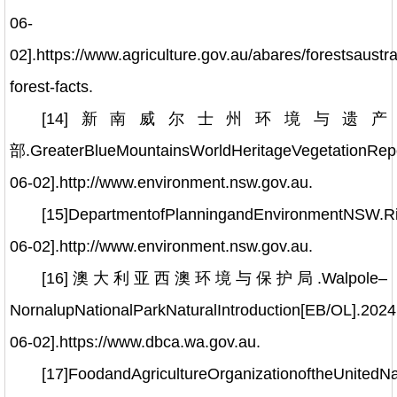
06-
02].https://www.agriculture.gov.au/abares/forestsaustral
forest-facts.
[14]新南威尔士州环境与遗产
部.GreaterBlueMountainsWorldHeritageVegetationRepo
06-02].http://www.environment.nsw.gov.au.
[15]DepartmentofPlanningandEnvironmentNSW.R
06-02].http://www.environment.nsw.gov.au.
[16]澳大利亚西澳环境与保护局.Walpole–
NornalupNationalParkNaturalIntroduction[EB/OL].2024
06-02].https://www.dbca.wa.gov.au.
[17]FoodandAgricultureOrganizationoftheUnitedN