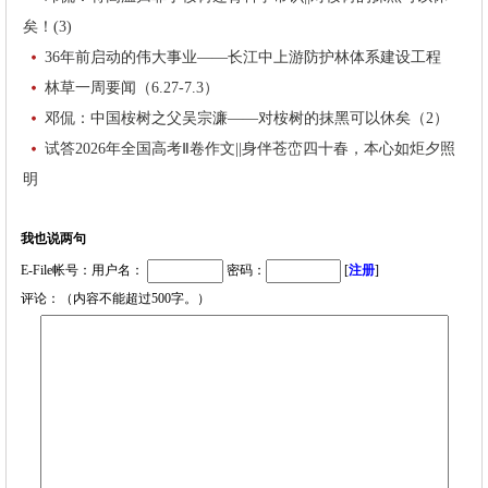
矣！(3)
36年前启动的伟大事业——长江中上游防护林体系建设工程
林草一周要闻（6.27-7.3）
邓侃：中国桉树之父吴宗濂——对桉树的抹黑可以休矣（2）
试答2026年全国高考Ⅱ卷作文||身伴苍峦四十春，本心如炬夕照
明
我也说两句
E-File帐号：用户名：
密码：
[
注册
]
评论：（内容不能超过500字。）