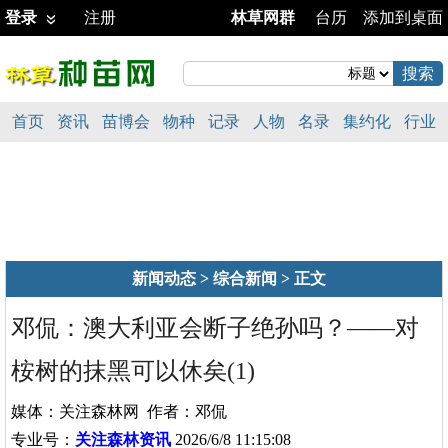
登录
注册
林草网群
台历
添加到桌面
首页
资讯
苗博会
物种
记录
人物
名录
集约化
行业
新闻动态
>
综合新闻
> 正文
邓侃：澳大利亚会断子绝孙吗？——对
桉树的抹黑可以休矣(1)
媒体：关注森林网 作者：邓侃
专业号：
关注森林资讯
2026/6/8 11:15:08