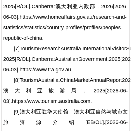
2025[R/OL].Canberra:澳大利亚内政部，2026[2026-
06-03].https://www.homeaffairs.gov.au/research-and-
statistics/statistics/country-profiles/profiles/peoples-
republic-of-china.
[7]TourismResearchAustralia.InternationalVisito
2025[R/OL].Canberra:AustralianGovernment,2025[202
06-03].https://www.tra.gov.au.
[8]TourismAustralia.ChinaMarketAnnualReport202
澳大利亚旅游局，2025[2026-06-
03].https://www.tourism.australia.com.
[9]澳大利亚驻华大使馆。澳大利亚自然与城市文
旅资源介绍[EB/OL].[2026-06-