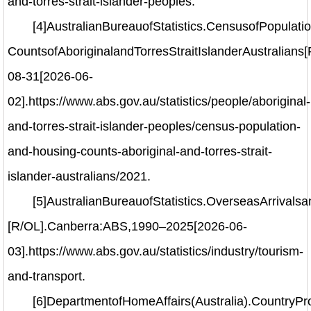
and-torres-strait-islander-peoples.
[4]AustralianBureauofStatistics.CensusofPopulat
CountsofAboriginalandTorresStraitIslanderAustralians
08-31[2026-06-
02].https://www.abs.gov.au/statistics/people/aboriginal-
and-torres-strait-islander-peoples/census-population-
and-housing-counts-aboriginal-and-torres-strait-
islander-australians/2021.
[5]AustralianBureauofStatistics.OverseasArrival
[R/OL].Canberra:ABS,1990–2025[2026-06-
03].https://www.abs.gov.au/statistics/industry/tourism-
and-transport.
[6]DepartmentofHomeAffairs(Australia).CountryP