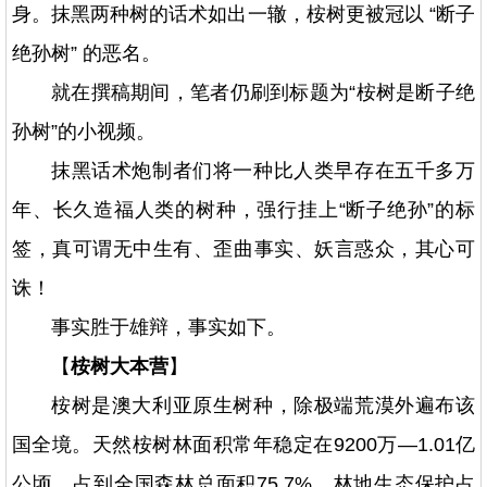
身。抹黑两种树的话术如出一辙，桉树更被冠以 “断子
绝孙树” 的恶名。
就在撰稿期间，笔者仍刷到标题为“桉树是断子绝
孙树”的小视频。
抹黑话术炮制者们将一种比人类早存在五千多万
年、长久造福人类的树种，强行挂上“断子绝孙”的标
签，真可谓无中生有、歪曲事实、妖言惑众，其心可
诛！
事实胜于雄辩，事实如下。
【
桉树大本营
】
桉树是澳大利亚原生树种，除极端荒漠外遍布该
国全境。天然桉树林面积常年稳定在9200万—1.01亿
公顷，占到全国森林总面积75.7%，林地生态保护占