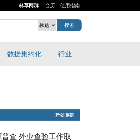
林草网群
台历
使用指南
数据
集约化
行业
[
评论
]
[
推荐
]
普查 外业查验工作取