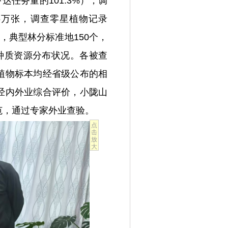
达任务量的101.3%），调
.6万张，调查零星植物记录
个，典型林分标准地150个，
种质资源分布状况。各被查
植物标本均经省级公布的相
经内外业综合评价，小陇山
范，通过专家外业查验。
点
击
放
大