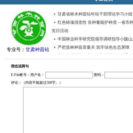
甘肃省林木种苗站年轻干部理论学习小组
红色铸魂强党性 良种蓄能护种质 --省市
党日活动
中国林业科学研究院领导调研指导小陇山
严把造林种苗质量关 筑牢绿色生态屏障
专业号：
甘肃种苗站
甘肃省瓜州县国家胡杨良种基地顺利通过2
我也说两句
E-File帐号：用户名：
密码：
评论：（内容不能超过500字。）