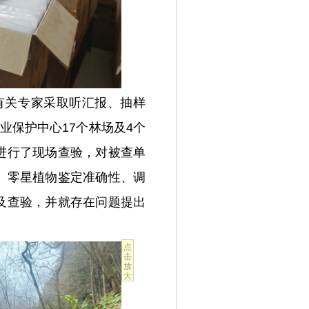
组织有关专家采取听汇报、抽样
业保护中心17个林场及4个
进行了现场查验，对被查单
、零星植物鉴定准确性、调
及查验，并就存在问题提出
点
击
放
大