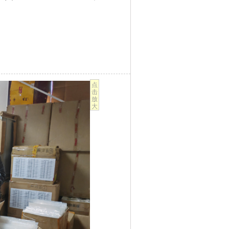
点
击
放
大