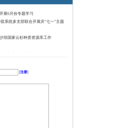
开展6月份专题学习
种苗系统多支部联合开展庆“七一”主题
沙坝国家云杉种质资源库工作
025年度省级考核
[
注册
]