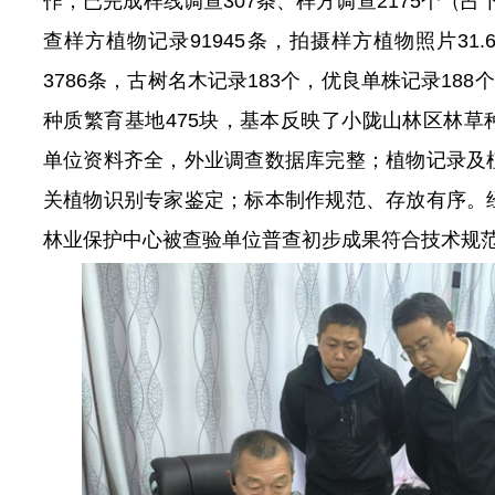
作，已完成样线调查307条、样方调查2175个（占下
查样方植物记录91945条，拍摄样方植物照片31
3786条，古树名木记录183个，优良单株记录188
种质繁育基地475块，基本反映了小陇山林区林草
单位资料齐全，外业调查数据库完整；植物记录及
关植物识别专家鉴定；标本制作规范、存放有序。
林业保护中心被查验单位普查初步成果符合技术规