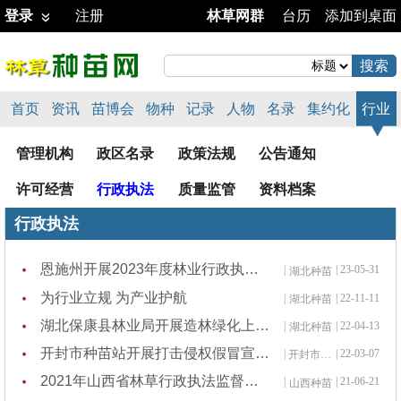
登录
注册
林草网群
台历
添加到桌面
首页
资讯
苗博会
物种
记录
人物
名录
集约化
行业
管理机构
政区名录
政策法规
公告通知
许可经营
行政执法
质量监管
资料档案
行政执法
恩施州开展2023年度林业行政执法案卷评查
|
| 23-05-31
湖北种苗
为行业立规 为产业护航
|
| 22-11-11
湖北种苗
湖北保康县林业局开展造林绿化上图入库业务培训
|
| 22-04-13
湖北种苗
开封市种苗站开展打击侵权假冒宣传工作
|
| 22-03-07
开封市种苗站
2021年山西省林草行政执法监督第一期培训班开班
|
| 21-06-21
山西种苗