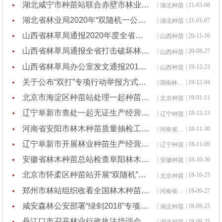
湖北咸宁市种苗站联合赤壁市林业局开展林木种苗执法检查专项行动
|
| 21-03-08
湖北种苗
湖北省林业局2020年“双随机一公开”检查结果公示情况表
|
| 21-01-07
湖北种苗
山西省林草局通报2020年度全省林木种苗质量抽查情况
|
| 20-11-16
山西种苗
山西省林草局通报全省打击破坏林草资源违法行为专项行动战果
|
| 20-08-27
山西种苗
山西省林草局办公室发文通报2019年林木种苗行政执法暨种苗质量抽查结果
|
| 19-12-23
山西种苗
关于公布“双打”专项行动举报方式的通知
|
| 19-12-04
湖南林木种苗
北京市海淀区种苗站处理一起种苗违法案件
|
| 19-01-11
北京种苗
辽宁阜新市查处一起无证生产经营林木种苗案件
|
| 18-12-13
辽宁种苗
河南省安阳市林木种苗质量抽检工作圆满完成
|
| 18-11-30
河南省种苗站
辽宁阜新市开展林业种苗生产经营执法检查工作
|
| 18-11-09
辽宁种苗
安徽省林木种苗总站检查阜阳林木种苗质量工作
|
| 18-10-30
安徽种苗
北京市怀柔区种苗站开展“双随机”抽查工作情况
|
| 18-10-25
北京种苗
郑州市林站组织收看全国林木种苗行政执法年“在线访谈”系列节目
|
| 18-09-27
河南省种苗站
咸安森林公安部署“绿剑2018”专项行动
|
| 18-09-25
湖北种苗
丹江口市召开林业行政执法培训会
|
| 18-09-25