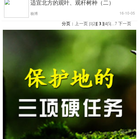
适宜北方的观叶、观杆树种（二）
|
| 16-10-05
杨博
分页：
上一页
|
1
|
2
|
[ 3 ]
|
4
|
5
|
...7
下一页