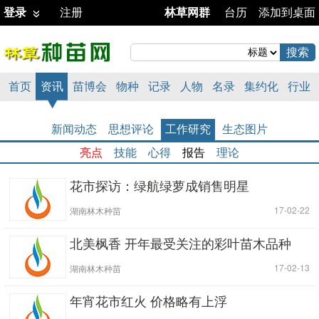
登录
注册
林草网群
台历
添加到桌面
首页
资讯
苗博会
物种
记录
人物
名录
集约化
行业
新闻动态
思想评论
工作研究
生态图片
亮点
技能
心得
报告
理论
花市探访：绿航绿萝成销售明星
|
| 17-02-22
湖南林木种苗
北美枫香 开年最受关注的彩叶苗木品种
|
| 17-02-13
湖南林木种苗
年宵花市红火 价格略有上浮