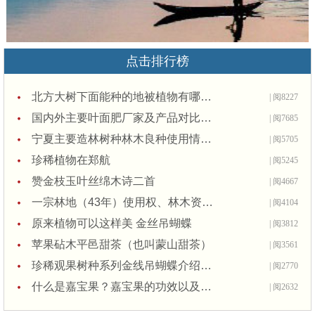
点击排行榜
北方大树下面能种的地被植物有哪些 - 问答底层
| 阅8227
国内外主要叶面肥厂家及产品对比分析
| 阅7685
宁夏主要造林树种林木良种使用情况的调研报告
| 阅5705
珍稀植物在郑航
| 阅5245
赞金枝玉叶丝绵木诗二首
| 阅4667
一宗林地（43年）使用权、林木资产的价格评估
| 阅4104
原来植物可以这样美 金丝吊蝴蝶
| 阅3812
苹果砧木平邑甜茶（也叫蒙山甜茶）
| 阅3561
珍稀观果树种系列金线吊蝴蝶介绍（一）夕阳红金丝吊蝴蝶
| 阅2770
什么是嘉宝果？嘉宝果的功效以及食用价值
| 阅2632